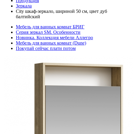
Продукция
Зеркала
City шкаф-зеркало, шириной 50 см, цвет дуб
балтийский
Мебель для ванных комнат БРИГ
Серия зеркал SM. Особенности
Новинка. Коллекция мебели Аллегро
Мебель для ванных комнат (Dune)
Покупай сейчас плати потом