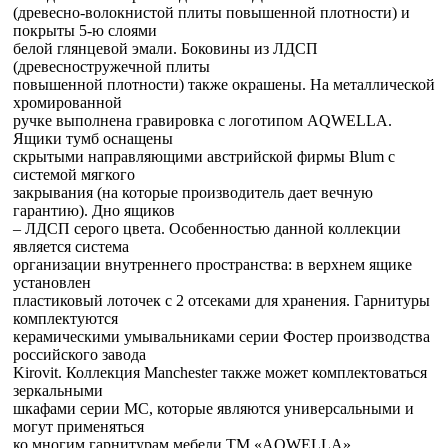
(древесно-волокнистой плиты повышенной плотности) и
покрыты 5-ю слоями
белой глянцевой эмали. Боковины из ЛДСП
(древесностружечной плиты
повышенной плотности) также окрашены. На металлической
хромированной
ручке выполнена гравировка с логотипом AQWELLA.
Ящики тумб оснащены
скрытыми направляющими австрийской фирмы Blum с
системой мягкого
закрывания (на которые производитель дает вечную
гарантию). Дно ящиков
– ЛДСП серого цвета. Особенностью данной коллекции
является система
организации внутреннего пространства: в верхнем ящике
установлен
пластиковый лоточек с 2 отсеками для хранения. Гарнитуры
комплектуются
керамическими умывальниками серии Фостер производства
российского завода
Kirovit. Коллекция Manchester также может комплектоваться
зеркальными
шкафами серии МС, которые являются универсальными и
могут применяться
ко многим гарнитурам мебели ТМ «AQWELLA».